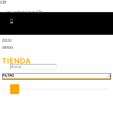
Envío a todo el país en 72hs
INICIO
Búsqueda de productos
/
TIENDA
TIENDA
FILTRO
Producto
se ha añadido a tu carrito.