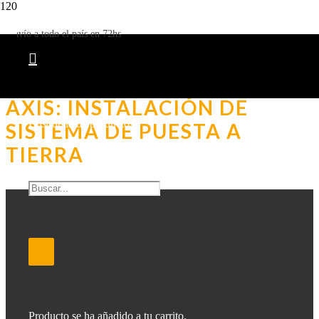
INICIO
Envío a todo el país en 72hs
/
NOVEDADES
/
AXIS: INSTALACIÓN DE SISTEMA DE PUESTA A TIERRA
AXIS: INSTALACIÓN DE
Búsqueda de productos
SISTEMA DE PUESTA A
TIERRA
Producto
se ha añadido a tu carrito.